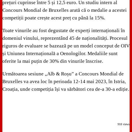
prețuri cuprinse între 5 și 12,5 euro. Un studiu intern al
Concours Mondial de Bruxelles arată că o medalie a acestei
competiții poate crește acest preț cu până la 15%.
Toate vinurile au fost degustate de experți internaționali în
domeniul vinului, reprezentând 45 de naționalități. Procesul
riguros de evaluare se bazează pe un model conceput de OIV
și Uniunea Internațională a Oenologilor. Medaliile sunt
oferite la mai puțin de 30% din vinurile înscrise.
Următoarea sesiune „Alb & Roșu” a Concours Mondial de
Bruxelles va avea loc în perioada 12-14 mai 2023, în Istria,
Croația, unde competiția își va sărbători cea de-a 30-a ediție.
918 views