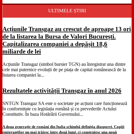
ULTIMELE ȘTIRI
Acțiunile Transgaz au crescut de aproape 13 ori
de la listarea la Bursa de Valori București.
Capitalizarea companiei a depășit 18,6
miliarde de lei
Acțiunile Transgaz (simbol bursier TGN) au înregistrat una dintre
cele mai puternice evoluții de pe piața de capital românească de la
listarea companiei la...
Rezultatele activității Transgaz în anul 2026
SNTGN Transgaz SA este o societate pe acțiuni care funcționează
în conformitate cu legislația română și cu prevederile Actului
Constitutiv. În baza Hotărârii Guvernului...
A doua generație de români din Italia schimbă definiția diasporei. Copiii
emigranților nu mai trăiesc între două lumi, ci construiesc una nouă