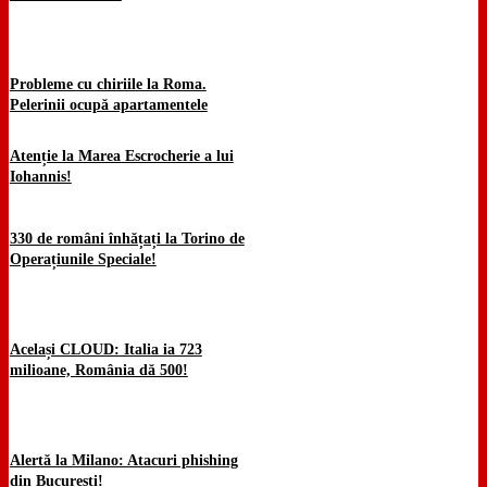
Probleme cu chiriile la Roma.
Pelerinii ocupă apartamentele
Atenție la Marea Escrocherie a lui
Iohannis!
330 de români înhățați la Torino de
Operațiunile Speciale!
Același CLOUD: Italia ia 723
milioane, România dă 500!
Alertă la Milano: Atacuri phishing
din București!