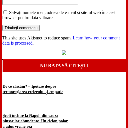
Salvați numele meu, adresa de e-mail și site-ul web în acest
browser pentru data viitoare
This site uses Akismet to reduce spam.
Learn how your comment
data is processed
.
NU RATA SĂ CITEȘTI
De ce căscăm? – Ipoteze despre
termoreglarea creierului și empatie
Școli închise la Napoli din cauza
ninsorilor abundente. Un ciclon polar
a adus vreme rea