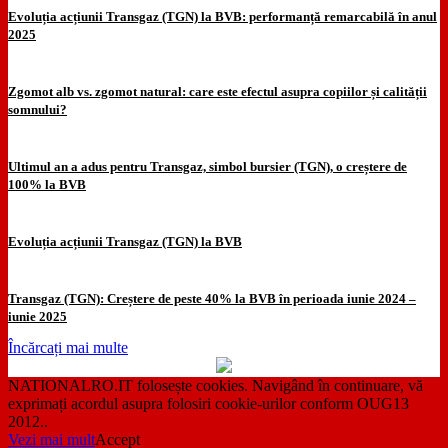
Evoluția acțiunii Transgaz (TGN) la BVB: performanță remarcabilă în anul
2025
Zgomot alb vs. zgomot natural: care este efectul asupra copiilor și calității
somnului?
Ultimul an a adus pentru Transgaz, simbol bursier (TGN), o creștere de
100% la BVB
Evoluția acțiunii Transgaz (TGN) la BVB
Transgaz (TGN): Creștere de peste 40% la BVB în perioada iunie 2024 –
iunie 2025
Încărcați mai multe
NATIONALRO.IT folosește cookies. Navigând în continuare, vă
exprimați acordul asupra folosiri cookie-urilor conform OUG13
2012..
Vezi mai mult
Accept