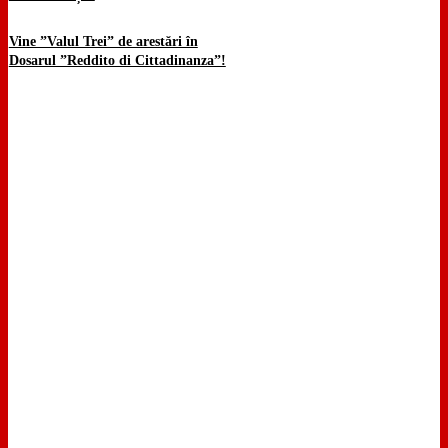
Vine ”Valul Trei” de arestări în
Dosarul ”Reddito di Cittadinanza”!