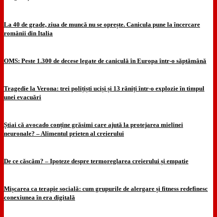
La 40 de grade, ziua de muncă nu se oprește. Canicula pune la încercare
românii din Italia
OMS: Peste 1.300 de decese legate de caniculă în Europa într-o săptămână
Tragedie la Verona: trei polițiști uciși și 13 răniți într-o explozie în timpul
unei evacuări
Știai că avocado conține grăsimi care ajută la protejarea mielinei
neuronale? – Alimentul prieten al creierului
De ce căscăm? – Ipoteze despre termoreglarea creierului și empatie
Mișcarea ca terapie socială: cum grupurile de alergare și fitness redefinesc
conexiunea în era digitală