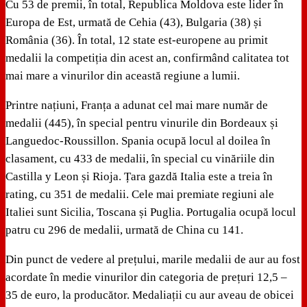
Cu 53 de premii, în total, Republica Moldova este lider în
Europa de Est, urmată de Cehia (43), Bulgaria (38) și
România (36). În total, 12 state est-europene au primit
medalii la competiția din acest an, confirmând calitatea tot
mai mare a vinurilor din această regiune a lumii.
Printre națiuni, Franța a adunat cel mai mare număr de
medalii (445), în special pentru vinurile din Bordeaux și
Languedoc-Roussillon. Spania ocupă locul al doilea în
clasament, cu 433 de medalii, în special cu vinăriile din
Castilla y Leon și Rioja. Țara gazdă Italia este a treia în
rating, cu 351 de medalii. Cele mai premiate regiuni ale
Italiei sunt Sicilia, Toscana și Puglia. Portugalia ocupă locul
patru cu 296 de medalii, urmată de China cu 141.
Din punct de vedere al prețului, marile medalii de aur au fost
acordate în medie vinurilor din categoria de prețuri 12,5 –
35 de euro, la producător. Medaliații cu aur aveau de obicei