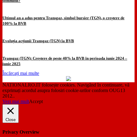
somnului?
Ultimul an a adus pentru Transgaz, simbol bursier (TGN), o creștere de
100% la BVB
Evoluția acțiunii Transgaz (TGN) la BVB
Transgaz (TGN): Creștere de peste 40% la BVB în perioada iunie 2024 –
iunie 2025
Încărcați mai multe
NATIONALRO.IT folosește cookies. Navigând în continuare, vă
exprimați acordul asupra folosiri cookie-urilor conform OUG13
2012..
Vezi mai mult
Accept
Close
Privacy Overview