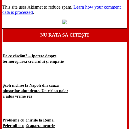
This site uses Akismet to reduce spam.
Learn how your comment
data is processed
.
NU RATA SĂ CITEȘTI
De ce căscăm? – Ipoteze despre
termoreglarea creierului și empatie
Școli închise la Napoli din cauza
ninsorilor abundente. Un ciclon polar
a adus vreme rea
Probleme cu chiriile la Roma.
Pelerinii ocupă apartamentele