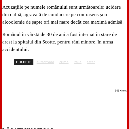
Acuzaţiile pe numele românului sunt următoarele: ucidere
din culpă, agravată de conducere pe contrasens și o
alcoolemie de șapte ori mai mare decât cea maximă admisă.
Românul în vârstă de 30 de ani a fost internat în stare de
arest la spitalul din Scotte, pentru răni minore, în urma
accidentului.
ETICHETE
autostrada
crima
Italia
sofer
349 views