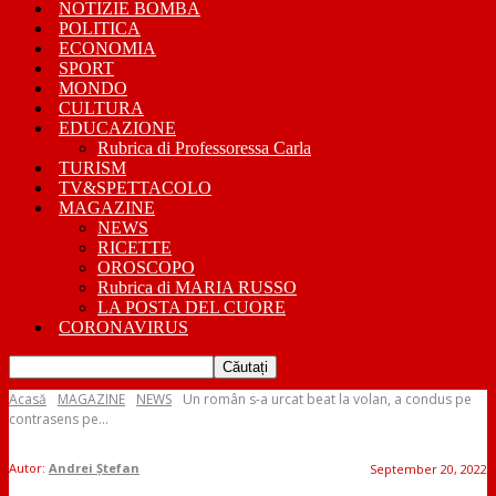
NOTIZIE BOMBA
POLITICA
ECONOMIA
SPORT
MONDO
CULTURA
EDUCAZIONE
Rubrica di Professoressa Carla
TURISM
TV&SPETTACOLO
MAGAZINE
NEWS
RICETTE
OROSCOPO
Rubrica di MARIA RUSSO
LA POSTA DEL CUORE
CORONAVIRUS
Acasă
MAGAZINE
NEWS
Un român s-a urcat beat la volan, a condus pe
contrasens pe...
Autor:
Andrei Ștefan
September 20, 2022