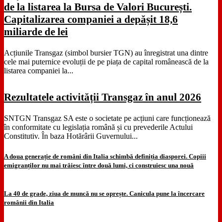
de la listarea la Bursa de Valori București.
Capitalizarea companiei a depășit 18,6
miliarde de lei
Acțiunile Transgaz (simbol bursier TGN) au înregistrat una dintre
cele mai puternice evoluții de pe piața de capital românească de la
listarea companiei la...
Rezultatele activității Transgaz în anul 2026
SNTGN Transgaz SA este o societate pe acțiuni care funcționează
în conformitate cu legislația română și cu prevederile Actului
Constitutiv. În baza Hotărârii Guvernului...
A doua generație de români din Italia schimbă definiția diasporei. Copiii
emigranților nu mai trăiesc între două lumi, ci construiesc una nouă
La 40 de grade, ziua de muncă nu se oprește. Canicula pune la încercare
românii din Italia