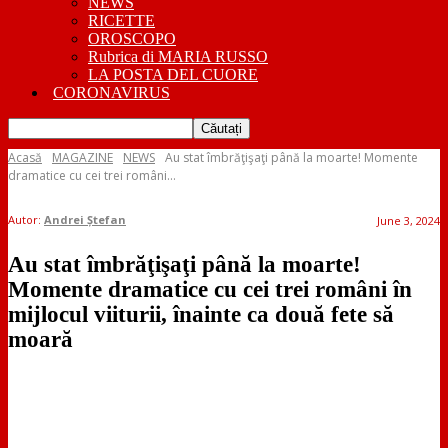
NEWS
RICETTE
OROSCOPO
Rubrica di MARIA RUSSO
LA POSTA DEL CUORE
CORONAVIRUS
Acasă
MAGAZINE
NEWS
Au stat îmbrăţişaţi până la moarte! Momente
dramatice cu cei trei români...
Autor:
Andrei Ștefan
June 3, 2024
Au stat îmbrăţişaţi până la moarte!
Momente dramatice cu cei trei români în
mijlocul viiturii, înainte ca două fete să
moară