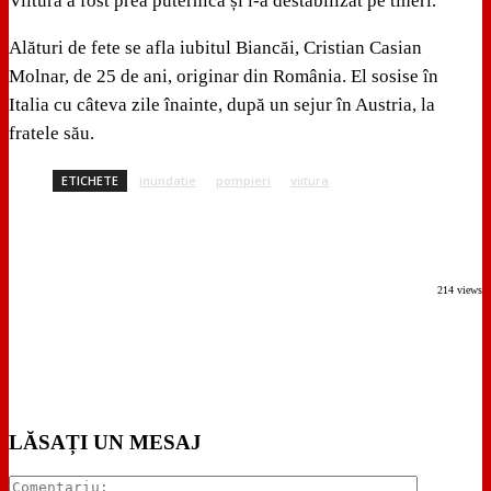
Viitura a fost prea puternică și i-a destabilizat pe tineri.
Alături de fete se afla iubitul Biancăi, Cristian Casian
Molnar, de 25 de ani, originar din România. El sosise în
Italia cu câteva zile înainte, după un sejur în Austria, la
fratele său.
ETICHETE
inundatie
pompieri
viitura
214 views
LĂSAȚI UN MESAJ
Comentari