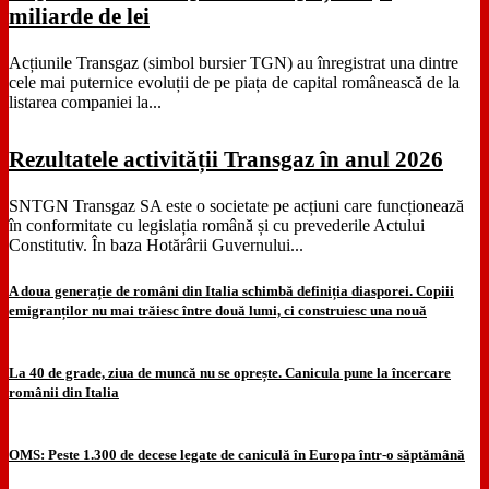
miliarde de lei
Acțiunile Transgaz (simbol bursier TGN) au înregistrat una dintre
cele mai puternice evoluții de pe piața de capital românească de la
listarea companiei la...
Rezultatele activității Transgaz în anul 2026
SNTGN Transgaz SA este o societate pe acțiuni care funcționează
în conformitate cu legislația română și cu prevederile Actului
Constitutiv. În baza Hotărârii Guvernului...
A doua generație de români din Italia schimbă definiția diasporei. Copiii
emigranților nu mai trăiesc între două lumi, ci construiesc una nouă
La 40 de grade, ziua de muncă nu se oprește. Canicula pune la încercare
românii din Italia
OMS: Peste 1.300 de decese legate de caniculă în Europa într-o săptămână