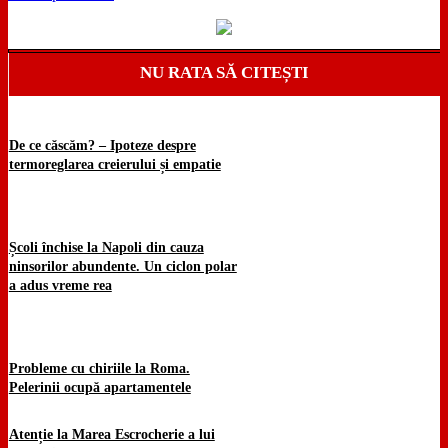
NU RATA SĂ CITEȘTI
De ce căscăm? – Ipoteze despre
termoreglarea creierului și empatie
Școli închise la Napoli din cauza
ninsorilor abundente. Un ciclon polar
a adus vreme rea
Probleme cu chiriile la Roma.
Pelerinii ocupă apartamentele
Atenție la Marea Escrocherie a lui