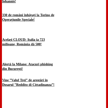
Iohannis!
330 de români înhățați la Torino de
Operațiunile Speciale!
Același CLOUD: Italia ia 723
milioane, România dă 500!
Alertă la Milano: Atacuri phishing
din București!
Vine ”Valul Trei” de arestări în
Dosarul ”Reddito di Cittadinanza”!