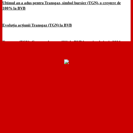
Ultimul an a adus pentru Transgaz, simbol bursier (TGN), o creștere de
100% la BVB
Evoluția acțiunii Transgaz (TGN) la BVB
Transgaz (TGN): Creștere de peste 40% la BVB în perioada iunie 2024 –
iunie 2025
Încărcați mai multe
NATIONALRO.IT folosește cookies. Navigând în continuare, vă
exprimați acordul asupra folosiri cookie-urilor conform OUG13
2012..
Vezi mai mult
Accept
Close
Privacy Overview
This website uses cookies to improve your experience while you
navigate through the website. Out of these, the cookies that are