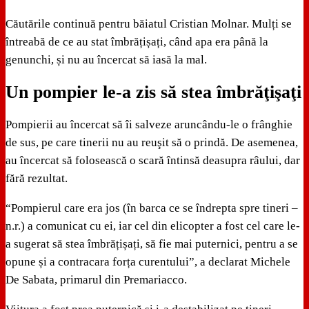
Căutările continuă pentru băiatul Cristian Molnar. Mulți se
întreabă de ce au stat îmbrățișați, când apa era până la
genunchi, și nu au încercat să iasă la mal.
Un pompier le-a zis să stea îmbrăţişaţi
Pompierii au încercat să îi salveze aruncându-le o frânghie
de sus, pe care tinerii nu au reuşit să o prindă. De asemenea,
au încercat să folosească o scară întinsă deasupra râului, dar
fără rezultat.
“Pompierul care era jos (în barca ce se îndrepta spre tineri –
n.r.) a comunicat cu ei, iar cel din elicopter a fost cel care le-
a sugerat să stea îmbrățișați, să fie mai puternici, pentru a se
opune și a contracara forța curentului”, a declarat Michele
De Sabata, primarul din Premariacco.