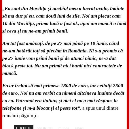
„
Eu sunt din Movilița și unchiul meu a lucrat acolo, înainte
să ma duc și eu, cam două luni de zile. Noi am plecat cam
10 din Movilița, prima lună a fost ok, apoi am muncit o lună
și ceva și nu ne-am primit banii.
Am tot fost amânați, de pe 27 mai până pe 10 iunie, când
ne-am hotărât toți să plecăm în România. Ni s-a promis că
pe 27 iunie vom primi banii și de atunci nimic, ne-a dat
block peste tot. Nu am primit nici banii nici contractele de
muncă.
Eu ar trebui să mai primesc 1800 de euro, iar ceilalți 2500
de euro. Noi nu am vorbit cu nimeni altcineva înainte decât
cu ea. Patronul era italian, și nici el nu a mai răspuns la
telefoane și m-a blocat și el peste tot”
, a spus unul dintre
românii păgubiţi.
ETICHETE
constructii
munca
salariu