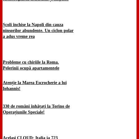
Școli închise la Napoli din cauza
ninsorilor abundente. Un ciclon polar
a adus vreme rea
Probleme cu chiriile la Roma.
Pelerinii ocupă apartamentele
Atenție la Marea Escrocherie a lui
Iohannis!
330 de români înhățați la Torino de
Operațiunile Speciale!
Același CLOUD: Italia ia 723