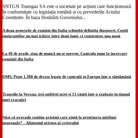
SNTGN Transgaz SA este o societate pe acțiuni care funcționează
în conformitate cu legislația română și cu prevederile Actului
Constitutiv. În baza Hotărârii Guvernului...
A doua generație de români din Italia schimbă definiția diasporei. Copiii
emigranților nu mai trăiesc între două lumi, ci construiesc una nouă
La 40 de grade, ziua de muncă nu se oprește. Canicula pune la încercare
românii din Italia
OMS: Peste 1.300 de decese legate de caniculă în Europa într-o săptămână
Tragedie la Verona: trei polițiști uciși și 13 răniți într-o explozie în timpul
unei evacuări
Știai că avocado conține grăsimi care ajută la protejarea mielinei
neuronale? – Alimentul prieten al creierului