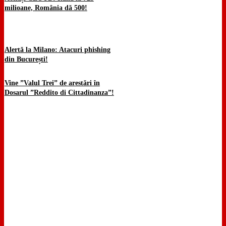
milioane, România dă 500!
Alertă la Milano: Atacuri phishing
din București!
Vine ”Valul Trei” de arestări în
Dosarul ”Reddito di Cittadinanza”!