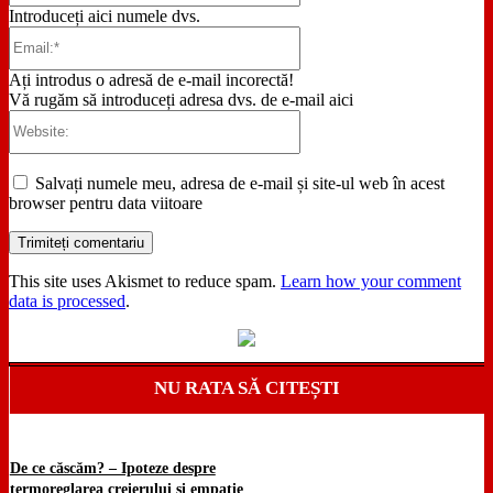
Introduceți aici numele dvs.
Email:*
Ați introdus o adresă de e-mail incorectă!
Vă rugăm să introduceți adresa dvs. de e-mail aici
Website:
Salvați numele meu, adresa de e-mail și site-ul web în acest
browser pentru data viitoare
This site uses Akismet to reduce spam.
Learn how your comment
data is processed
.
NU RATA SĂ CITEȘTI
De ce căscăm? – Ipoteze despre
termoreglarea creierului și empatie